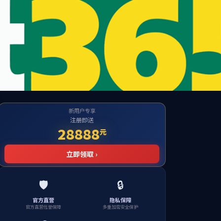
-官方网站
教学科研
实习实训
学生工作
社会服务